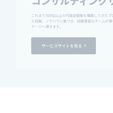
コンサルティング
これまで300社以上の代理店戦略を構築してきた
と経験、ノウハウに基づき、経験豊富なチームが貴
テージへ導きます。
サービスサイトを見る
chevron_right