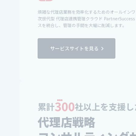
煩雑な代理店業務を効率化するためのオールインワ
次世代型 代理店連携管理クラウド PartnerSucce
スを統合し、管理の手間を大幅に削減します。
サービスサイトを見る
chevron_right
300
累計
社以上を支援し
代理店戦略