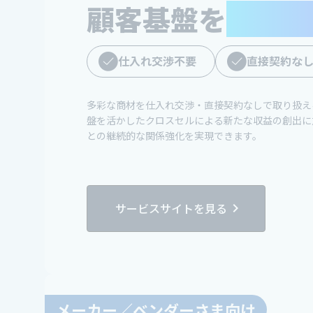
顧客基盤を
新たな
仕入れ交渉不要
直接契約な
多彩な商材を仕入れ交渉・直接契約なしで取り扱え
盤を活かしたクロスセルによる新たな収益の創出に
との継続的な関係強化を実現できます。
サービスサイトを見る
chevron_right
メーカー／ベンダーさま向け