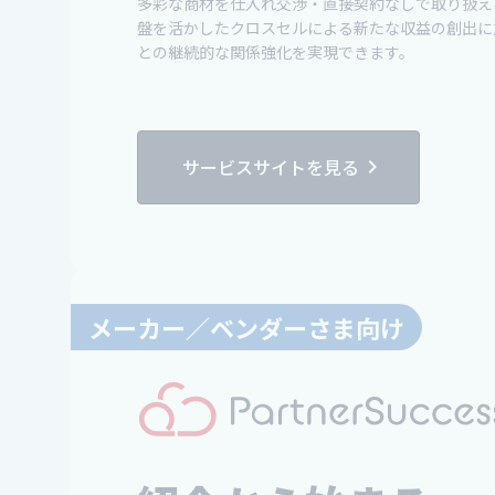
多彩な商材を仕入れ交渉・直接契約なしで取り扱え
盤を活かしたクロスセルによる新たな収益の創出に
との継続的な関係強化を実現できます。
サービスサイトを見る
chevron_right
メーカー／ベンダーさま向け