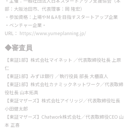
・主催：一般社団法人日本スタートアップ支援協会（本
部：大阪池田市、代表理事：岡 隆宏）
・参加資格：上場やM＆Aを目指すスタートアップ企業
・ベンチャー企業・
URL：
https://www.yumeplanning.jp/
◆審査員
【東証1部】株式会社マイネット ／代表取締役社長 上原
仁
【東証1部】みずほ銀行 ／執行役員 部長 大櫃直人
【東証1部】株式会社カナミックネットワーク／代表取締
役社長 山本拓真
【東証マザーズ】株式会社アイリッジ／代表取締役社長
小田健太郎
【東証マザーズ】Chatwork株式会社／代表取締役CEO 山
本 正喜