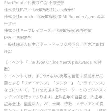
StartPoint／代表取締役 小原聖誉
株式会社KVP／代表取締役社長 長野泰和
株式会社morich／代表取締役 兼 All Rounder Agent 森本
千賀子
株式会社キープレイヤーズ／代表取締役 高野秀敏
D4V／伊藤健吾
一般社団法人日本スタートアップ支援協会／代表理事 岡
隆宏
【イベント『The JSSA Online MeetUp＆Award』の特
徴】
本イベントでは、IPOやM＆Aの実現を目指す起業家が必
要とする「ファイナンス」「メンター」「アライアンス」
などについて、それを支援するサポーターとのビジネスマ
ッチングを行っております。上場企業の経営者、大企業、
証券会社、監査法人、VC、士業、行政、メディアとの良
質なネットワーキングが期待できるイベントです。「参加