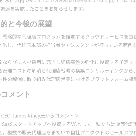
永田雅裕 URL:
https://www.partnersuccess.co.jp/
）は、Cor
金調達を実施したことをお知らせします。
目的と今後の展望
、戦略的な代理店プログラムを推進するクラウドサービスを提
ス化し、代理店本部の担当者やアシスタントが行っている面倒
発ならびに人材採用に充当し組織基盤の強化に投資する予定で
る管理コストの解消と代理店戦略の構築コンサルティングから
称性の解消に取り組み代理店営業におけるプラットフォーム構
のコメント
r & CEO James Riney氏からコメント＞
なSaaSスタートアップへ投資するVCとして、私たちは販売代
た。複数の販売代理店をまたいで自社プロダクトのセールスプ