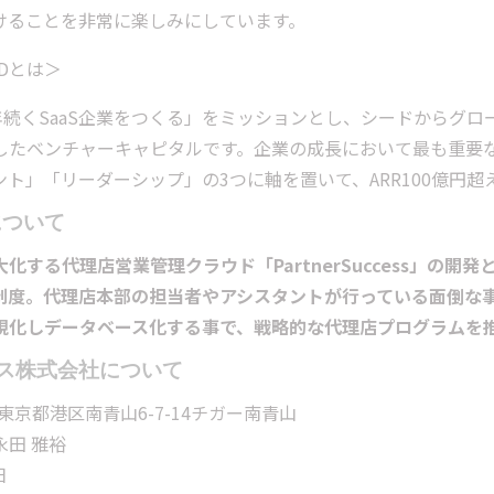
けることを非常に楽しみにしています。
UNDとは＞
年続くSaaS企業をつくる」をミッションとし、シードからグロ
したベンチャーキャピタルです。企業の成長において最も重要
ト」「リーダーシップ」の3つに軸を置いて、ARR100億円
sについて
化する代理店営業管理クラウド「PartnerSuccess」の開
制度。代理店本部の担当者やアシスタントが行っている面倒な
視化しデータベース化する事で、戦略的な代理店プログラムを
ス株式会社について
 東京都港区南青山6-7-14チガー南青山
田 雅裕
日