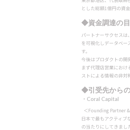
東京都港区、代表取締役 
とした総額1億円の資
◆資金調達の
パートナーサクセスは
を可視化しデータベー
す。
今後はプロダクトの開
まず代理店営業におけ
ストによる情報の非対
◆引受先から
・Coral Capital
＜Founding Partne
日本で最もアクティブ
の当たりにしてきまし