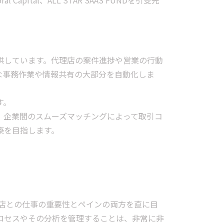
al Capital、ALL STAR SAAS FUNDを引受先
供しています。代理店の案件進捗や営業の行動
な事務作業や情報共有の大部分を自動化しま
す。
、企業間のスムーズマッチングによって取引コ
築を目指します。
理店との仕事の重要性とペインの両方を直に目
ロセスやその分析を管理することは、非常に非