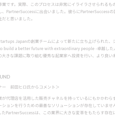
業です。実際、このプロセスは非常にイライラさせられるもので、C
artnerSuccessに出会いました。彼らにPartnerSuc
社だと思いました。
は、500 Startups Japanの創業チームによって新たに立ち
ild a better future with extraordinary peo
の大きな課題に取り組む優秀な起業家へ投資を行い、より良い
FUND
ナー 前田ヒロ氏からコメント＞
業が代理店を活用した販売チャネルを持っているにもかかわら
ーションを行うための最善なソリューションが存在していませ
たPartnerSuccessは、この業界に大きな変革をもたらす