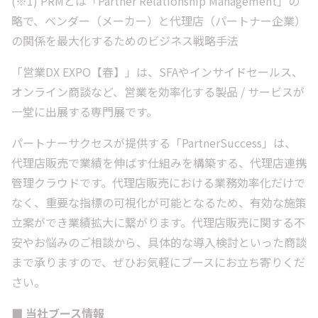
(※1) PRMとは「Partner Relationship Management」の
略で、ベンダー（メーカー）と代理店（パートナー企業）
の関係を最大化するためのビジネス戦略手法
「営業DX EXPO【春】」は、SFAやインサイドセールス、
オンライン商談など、営業を効率化する製品 / サービスが
一堂に出展する専門展です。
パートナーサクセスが提供する「PartnerSuccess」は、
代理店販売で業績を伸ばす仕組みを構築する、代理店連携
管理クラウドです。代理店販売における業務効率化だけで
なく、重要な指標の可視化が可能となるため、有効な施策
立案ができ業績拡大に繋がります。代理店販売に関する不
安やお悩みのご相談から、具体的な導入検討といった商談
まで承りますので、ぜひお気軽にブースにお立ち寄りくだ
さい。
⬛️ 当社ブース情報