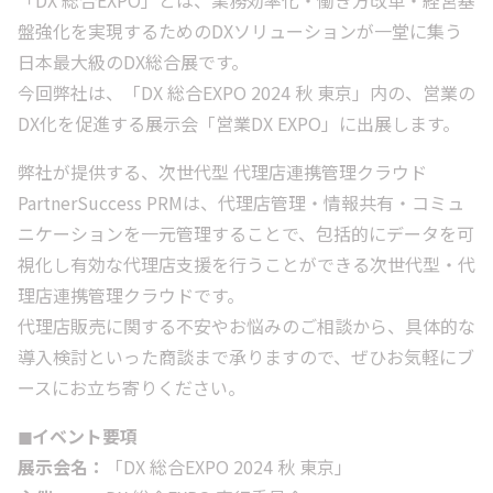
「DX 総合EXPO」とは、業務効率化・働き方改革・経営基
盤強化を実現するためのDXソリューションが一堂に集う
日本最大級のDX総合展です。
今回弊社は、「DX 総合EXPO 2024 秋 東京」内の、営業の
DX化を促進する展示会「営業DX EXPO」に出展します。
弊社が提供する、次世代型 代理店連携管理クラウド
PartnerSuccess PRMは、代理店管理・情報共有・コミュ
ニケーションを一元管理することで、包括的にデータを可
視化し有効な代理店支援を行うことができる次世代型・代
理店連携管理クラウドです。
代理店販売に関する不安やお悩みのご相談から、具体的な
導入検討といった商談まで承りますので、ぜひお気軽にブ
ースにお立ち寄りください。
◼︎イベント要項
展示会名：
「DX 総合EXPO 2024 秋 東京」