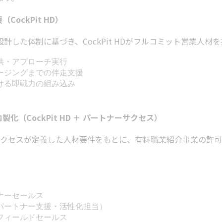
（CockPit HD）
計した体制に基づき、CockPit HDがフルコミット営業人材
供・アプローチ実行
ージングまでの伴走支援
ける即戦力の組み込み
内製化（CockPit HD ＋ パートナーサクセス）
ーサクセスが定義した人材要件をもとに、有料職業紹介事業の許可を持つ
ナーセールス
パートナー支援・活性化担当）
フィールドセールス