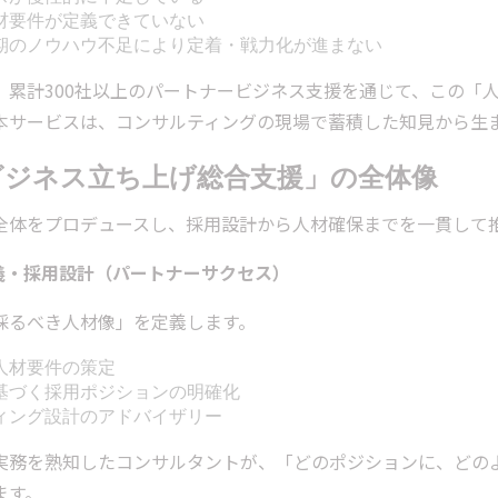
材要件が定義できていない
期のノウハウ不足により定着・戦力化が進まない
、累計300社以上のパートナービジネス支援を通じて、この「
本サービスは、コンサルティングの現場で蓄積した知見から生
ビジネス立ち上げ総合支援」の全体像
全体をプロデュースし、採用設計から人材確保までを一貫して
件定義・採用設計（パートナーサクセス）
採るべき人材像」を定義します。
人材要件の策定
基づく採用ポジションの明確化
ィング設計のアドバイザリー
実務を熟知したコンサルタントが、「どのポジションに、どの
ます。