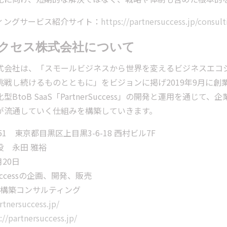
ィングサービス紹介サイト：
https://partnersuccess.jp/consult
クセス株式会社について
式会社は、「スモールビジネスから世界を変えるビジネスエコ
戦し続けるものとともに」をビジョンに掲げ2019年9月に創
BtoB SaaS「PartnerSuccess」の開発と運用を通
が流通していく仕組みを構築していきます。
51 東京都目黒区上目黒3-6-18 西村ビル7F
役 永田 雅裕
月20日
rSuccessの企画、開発、販売
コンサルティング
tnersuccess.jp/
://partnersuccess.jp/