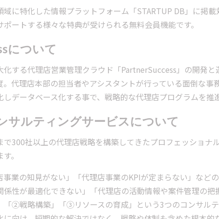
域に特化した情報プラットフォーム「STARTUP DB」に掲
サポートする様々な特典が受けられる無料会員機能です。
cessについて
化する代理店営業管理クラウド「PartnerSuccess」の開
度。代理店本部の担当者やアシスタントが行っている面倒な事
化しデータベース化する事で、戦略的な代理店プログラムを推
ンサルティングサービスについて
まで300社以上の代理店戦略を構築してきたプロフェッショナ
ます。
店事業の知見がない」「代理店事業のKPIが定まらない」など
関係性が最適化できない」「代理店の活動情報や案件管理の把
」「②戦略構築」「③リソースの育成」という3つのコンサル
化に向け、短期的な解決ではなく、戦略や体制も含めた根本的