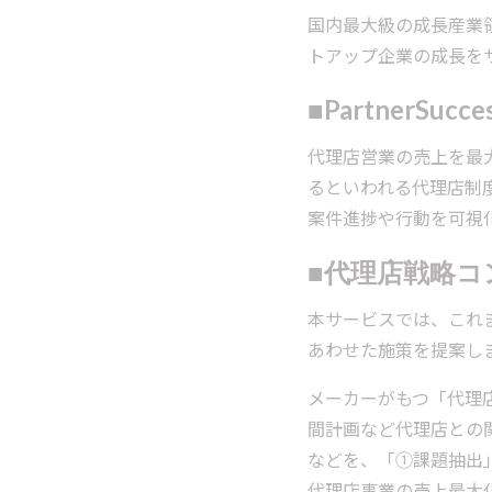
国内最大級の成長産業領
トアップ企業の成長を
■PartnerSuc
代理店営業の売上を最大
るといわれる代理店制
案件進捗や行動を可視
■
代理店戦略コ
本サービスでは、これ
あわせた施策を提案し
メーカーがもつ「代理
間計画など代理店との
などを、「①課題抽出
代理店事業の売上最大