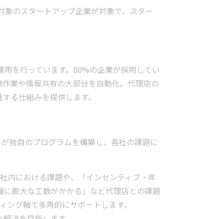
載対象のスタートアップ企業が対象で、スター
発と運用を行っています。80%の企業が採用してい
務作業や情報共有の大部分を自動化。代理店の
進する仕組みを提供します。
ルが独自のプログラムを構築し、各社の課題に
の社内における課題や、「インセンティブ・年
握に膨大な工数がかかる」など代理店との課題
ティング軸で多角的にサポートします。
な解決を目指します。