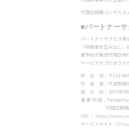
代理店戦略コンサルテ
■
パートナーサ
パートナーサクセス株
「挑戦者を生み出し、挑
業界初の販売代理店特化型
サービスやプロダクト
所 在 地：〒153-00
代 表 者：代表取締
設 立 日：2019年9
事 業 内 容：Partne
代理店戦略構築
URL：
https://www.par
サービスサイト：
https