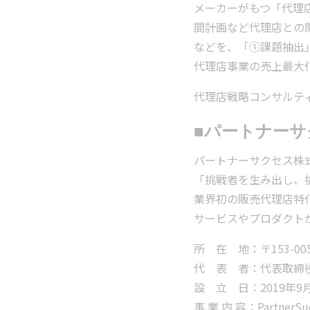
メーカーがもつ「代理
間計画など代理店との
などを、「①課題抽出
代理店事業の売上最大
代理店戦略コンサルテ
■
パートナーサ
パートナーサクセス株
「挑戦者を生み出し、挑
業界初の販売代理店特化型
サービスやプロダクト
所 在 地：〒153-00
代 表 者：代表取締
設 立 日：2019年9
事 業 内 容：Partne