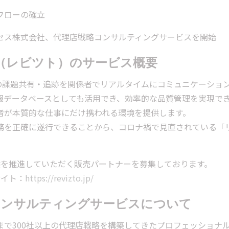
フローの確立
セス株式会社、代理店戦略コンサルティングサービスを開始
o」（レビツト）のサービス概要
M/CIMの課題共有・追跡を関係者でリアルタイムにコミュニケー
報データベースとしても活用でき、効率的な品質管理を実現で
者が本質的な仕事にだけ携われる環境を提供します。
務を正確に遂行できることから、コロナ禍で見直されている「
国提供を推進していただく販売パートナーを募集しております。
サイト：
https://revizto.jp/
コンサルティングサービスについて
まで300社以上の代理店戦略を構築してきたプロフェッショナ