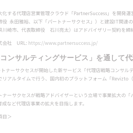
化する代理店営業管理クラウド「PartnerSuccess」を開
締役 永田雅裕、以下「パートナーサクセス」）と建設IT関連
県川崎市、代表取締役 石川亮太）はアドバイザリー契約を締
会社 URL:
https://www.partnersuccess.jp/
略コンサルティングサービス」を通して代
ートナーサクセスが開始した新サービス「代理店戦略コンサルティ
リアルタイムで行う、国内初のプラットフォーム「Revizt
トナーサクセスが戦略アドバイザーという立場で事業拡大の「
育成など代理店事業の拡大を目指します。
項目＞