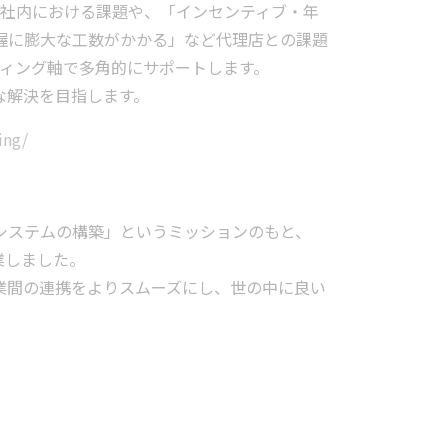
の社内における課題や、「インセンティブ・年
握に膨大な工数がかかる」など代理店との課題
ティング軸で多角的にサポートします。
な解決を目指します。
ing/
システムの構築」というミッションのもと、
業しました。
じて、企業間の連携をよりスムーズにし、世の中に良い