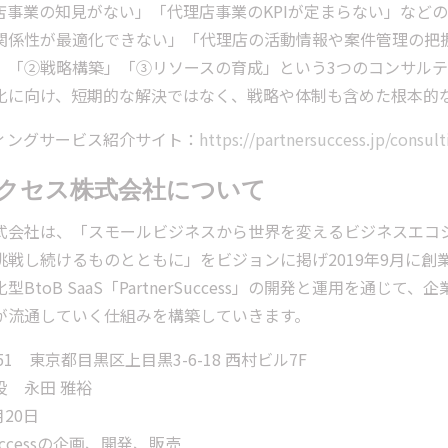
店事業の知見がない」「代理店事業のKPIが定まらない」など
関係性が最適化できない」「代理店の活動情報や案件管理の把
」「②戦略構築」「③リソースの育成」という3つのコンサル
化に向け、短期的な解決ではなく、戦略や体制も含めた根本的
ィングサービス紹介サイト：
https://partnersuccess.jp/consult
クセス株式会社について
式会社は、「スモールビジネスから世界を変えるビジネスエコ
戦し続けるものとともに」をビジョンに掲げ2019年9月に創
BtoB SaaS「PartnerSuccess」の開発と運用を通
が流通していく仕組みを構築していきます。
51 東京都目黒区上目黒3-6-18 西村ビル7F
役 永田 雅裕
月20日
rSuccessの企画、開発、販売