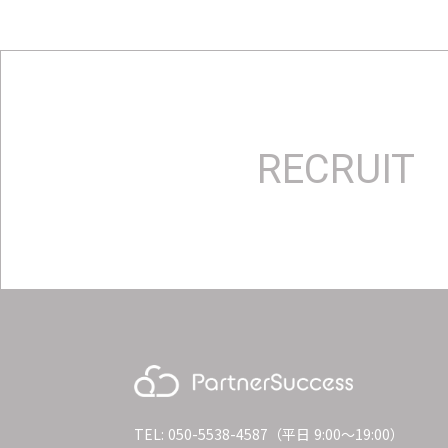
RECRUIT
TEL: 050-5538-4587（平日 9:00〜19:00）