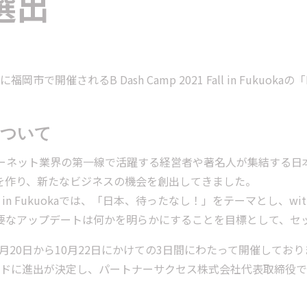
選出
福岡市で開催されるB Dash Camp 2021 Fall in Fukuok
。
pについて
はインターネット業界の第一線で活躍する経営者や著名人が集結する
を作り、新たなビジネスの機会を創出してきました。
021 Fall in Fukuokaでは、「日本、待ったなし！」をテーマ
要なアップデートは何かを明らかにすることを目標として、セ
0月20日から10月22日にかけての3日間にわたって開催しておりま
ウンドに進出が決定し、パートナーサクセス株式会社代表取締役